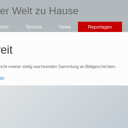
der Welt zu Hause
mich
Termine
News
Reportagen
eit
icht meiner stetig wachsenden Sammlung an Bildgeschichten.
ier
.