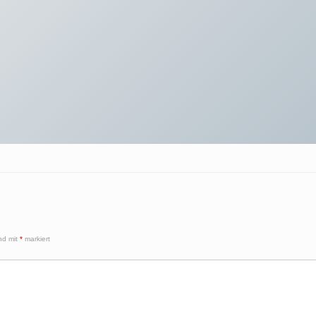
ind mit
*
markiert