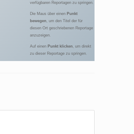
verfügbaren Reportagen zu springen.
Die Maus über einen
Punkt
bewegen
, um den Titel der für
diesen Ort geschriebenen Reportage
anzuzeigen.
Auf einen
Punkt klicken
, um direkt
zu dieser Reportage zu springen.