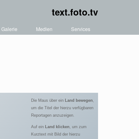
text.foto.tv
Galerie
Medien
Services
Die Maus über ein
Land bewegen
,
um die Titel der hierzu verfügbaren
Reportagen anzuzeigen.
Auf ein
Land klicken
, um zum
Kurztext mit Bild der hierzu