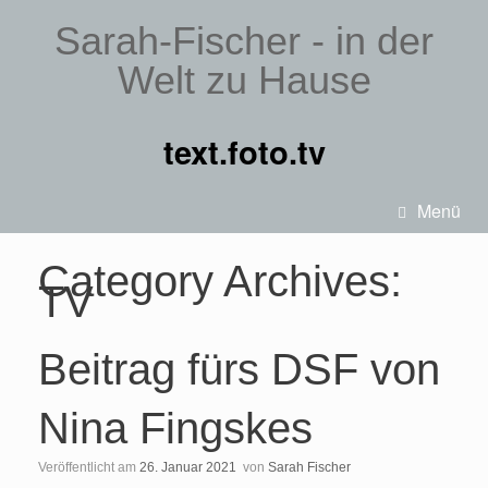
Sarah-Fischer - in der
Welt zu Hause
text.foto.tv
Menü
Category Archives:
TV
Beitrag fürs DSF von
Nina Fingskes
Veröffentlicht am
26. Januar 2021
von
Sarah Fischer