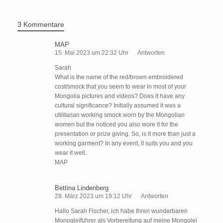
3 Kommentare
MAP
15. Mai 2023 um 22:32 Uhr
Antworten
Sarah
What is the name of the red/brown embroidered
cost/smock that you seem to wear in most of your
Mongolia pictures and videos? Does it have any
cultural significance? Initially assumed it was a
utilitarian working smock worn by the Mongolian
women but the noticed you also wore it for the
presentation or prize giving. So, is it more than just a
working garment? In any event, it suits you and you
wear it well.
MAP
Bettina Lindenberg
28. März 2023 um 19:12 Uhr
Antworten
Hallo Sarah Fischer, ich habe Ihren wunderbaren
Monogleiführer als Vorbereitung auf meine Mongolei