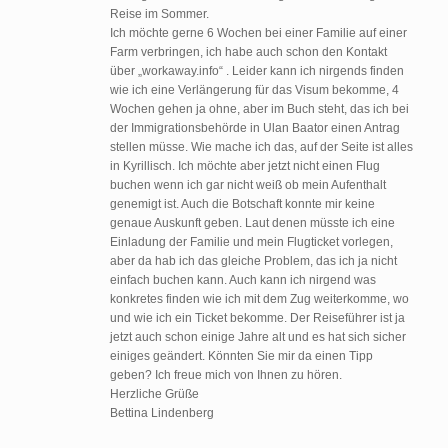
Reise im Sommer.
Ich möchte gerne 6 Wochen bei einer Familie auf einer
Farm verbringen, ich habe auch schon den Kontakt
über „workaway.info“ . Leider kann ich nirgends finden
wie ich eine Verlängerung für das Visum bekomme, 4
Wochen gehen ja ohne, aber im Buch steht, das ich bei
der Immigrationsbehörde in Ulan Baator einen Antrag
stellen müsse. Wie mache ich das, auf der Seite ist alles
in Kyrillisch. Ich möchte aber jetzt nicht einen Flug
buchen wenn ich gar nicht weiß ob mein Aufenthalt
genemigt ist. Auch die Botschaft konnte mir keine
genaue Auskunft geben. Laut denen müsste ich eine
Einladung der Familie und mein Flugticket vorlegen,
aber da hab ich das gleiche Problem, das ich ja nicht
einfach buchen kann. Auch kann ich nirgend was
konkretes finden wie ich mit dem Zug weiterkomme, wo
und wie ich ein Ticket bekomme. Der Reiseführer ist ja
jetzt auch schon einige Jahre alt und es hat sich sicher
einiges geändert. Könnten Sie mir da einen Tipp
geben? Ich freue mich von Ihnen zu hören.
Herzliche Grüße
Bettina Lindenberg