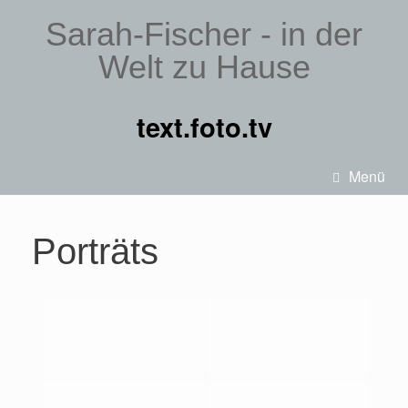
Sarah-Fischer - in der
Welt zu Hause
text.foto.tv
Menü
Porträts