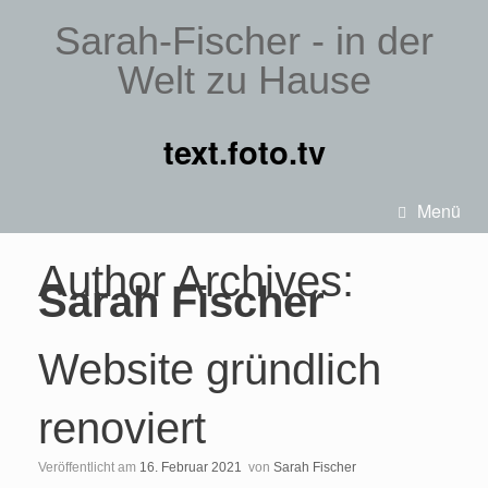
Sarah-Fischer - in der
Welt zu Hause
text.foto.tv
Menü
Author Archives:
Sarah Fischer
Website gründlich
renoviert
Veröffentlicht am
16. Februar 2021
von
Sarah Fischer