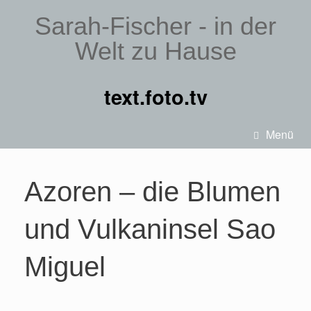
Sarah-Fischer - in der
Welt zu Hause
text.foto.tv
Menü
Azoren – die Blumen
und Vulkaninsel Sao
Miguel