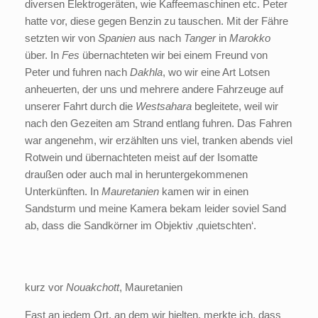
diversen Elektrogeräten, wie Kaffeemaschinen etc. Peter
hatte vor, diese gegen Benzin zu tauschen. Mit der Fähre
setzten wir von
Spanien
aus nach
Tanger
in
Marokko
über. In
Fes
übernachteten wir bei einem Freund von
Peter und fuhren nach
Dakhla
, wo wir eine Art Lotsen
anheuerten, der uns und mehrere andere Fahrzeuge auf
unserer Fahrt durch die
Westsahara
begleitete, weil wir
nach den Gezeiten am Strand entlang fuhren. Das Fahren
war angenehm, wir erzählten uns viel, tranken abends viel
Rotwein und übernachteten meist auf der Isomatte
draußen oder auch mal in heruntergekommenen
Unterkünften. In
Mauretanien
kamen wir in einen
Sandsturm und meine Kamera bekam leider soviel Sand
ab, dass die Sandkörner im Objektiv ‚quietschten‘.
kurz vor
Nouakchott
, Mauretanien
Fast an jedem Ort, an dem wir hielten, merkte ich, dass