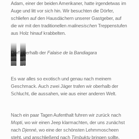
Adam, einer der beiden Amerikaner, hatte irgendetwas im
a
e
Auge und litt vor sich hin. Wir besuchten die Dörfer,
u
N
schliefen auf den Hausdächern unserer Gastgeber, auf
f
i
die wir mit den traditionellen
malinesischen
Treppenstufen
d
g
aus Holz hinauf krabbelten.
e
e
m
r
N
Dorf oberhalb der
Falaise de la Bandiagara
i
B
D
i
G
g
a
o
i
H
n
e
e
n
r
n
o
d
t
Es war alles so exotisch und genau nach meinem
r
d
f
d
l
e
r
Geschmack. Auch zwei Jäger trafen wir oberhalb der
i
i
e
z
r
e
Schlucht, die aussahen, wie aus einer anderen Welt.
a
n
r
t
S
i
g
d
S
r
c
d
a
e
c
e
h
e
Nach ein paar Tagen Aufenthalt fuhren wir zurück nach
r
r
h
p
l
s
Mopti
, wo wir einen Jeep klarmachten, der uns zunächst
a
S
l
p
u
p
nach
Djenné
, wo eine der schönsten Lehmmoscheen
S
c
u
e
c
e
steht, und anschließend nach
Timbuktu
bringen sollte.