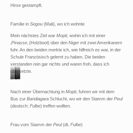
Hirse gestampft.
Familie in
Segou
(Mali), wo ich wohnte
Mein nächstes Ziel war
Mopti
, wohin ich mit einer
‚
Pinasse
‚ (Holzboot) über den Niger mit zwei Amerikanern
fuhr. An den beiden merkte ich, wie hilfreich es war, in der
Schule Französisch gelernt zu haben. Die beiden
verstanden rein gar nichts und waren froh, dass ich
übersetzte.
A
H
H
d
o
o
Nach einer Übernachtung in
Mopti
, fuhren wir mit dem
a
l
l
Bus zur
Bandiagara
Schlucht, wo wir den Stamm der
Peul
m
z
z
(deutsch:
Fulbe
) treffen wollten.
b
b
o
o
o
o
Frau vom Stamm der
Peul
(dt.
Fulbe
)
t
t