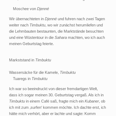
c
h
c
n
h
i
h
l
h
Moschee von
Djenné
t
c
l
u
t
h
Wir übernachteten in
Djenné
und fuhren nach zwei Tagen
u
c
e
weiter nach
Timbuktu
, wo wir zunächst herumliefen und
c
h
r
die Lehmbauten bestaunten, die Marktstände besuchten
h
t
und eine Wüstentour in die
Sahara
machten, wo ich auch
t
meinen Geburtstag feierte.
Markststand in
Timbuktu
Wassersäcke für die Kamele,
Timbuktu
Tuaregs in
Timbuktu
Ich war so beeindruckt von dieser fremdartigen Welt,
dass ich sogar meinen 30. Geburtstag vergaß. Als ich in
Timbuktu
in einem Café saß, fragte mich ein
Kubaner
, ob
ich mit zum ‚surfen‘ kommen möchte. Ich dachte erst, ich
hätte mich verhört, aber er lachte und sagte: Komm