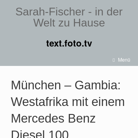
Sarah-Fischer - in der
Welt zu Hause
text.foto.tv
Menü
München – Gambia:
Westafrika mit einem
Mercedes Benz
Diesel 100