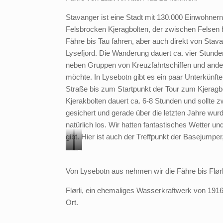
Stavanger ist eine Stadt mit 130.000 Einwohner
Felsbrocken Kjeragbolten, der zwischen Felsen h
Fähre bis Tau fahren, aber auch direkt von Sta
Lysefjord. Die Wanderung dauert ca. vier Stunde
neben Gruppen von Kreuzfahrtschiffen und ande
möchte. In Lysebotn gibt es ein paar Unterkünfte
Straße bis zum Startpunkt der Tour zum Kjerag
Kjerakbolten dauert ca. 6-8 Stunden und sollte
gesichert und gerade über die letzten Jahre wurd
natürlich los. Wir hatten fantastisches Wetter
gibt. Hier ist auch der Treffpunkt der Basejumper
K
P
j
r
Von Lysebotn aus nehmen wir die Fähre bis Flør
e
e
r
i
Flørli, ein ehemaliges Wasserkraftwerk von 1916
a
k
Ort.
g
e