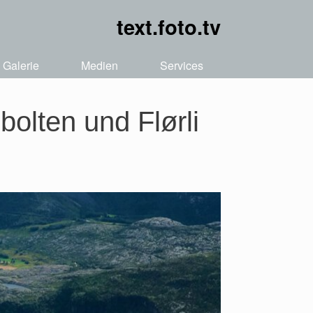
text.foto.tv
Galerie
Medien
Services
olten und Flørli