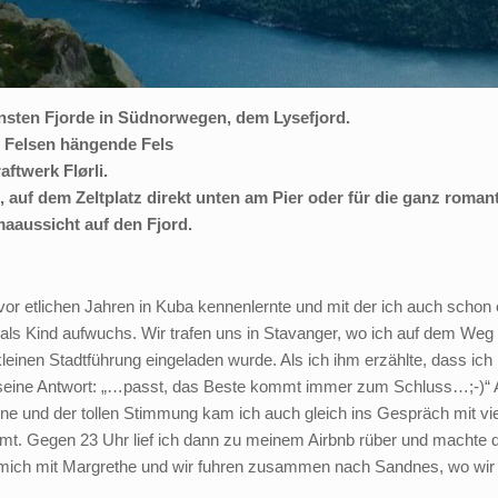
sten Fjorde in Südnorwegen, dem Lysefjord.
n Felsen hängende Fels
ftwerk Flørli.
 auf dem Zeltplatz direkt unten am Pier oder für die ganz roman
aaussicht auf den Fjord.
or etlichen Jahren in Kuba kennenlernte und mit der ich auch schon e
 als Kind aufwuchs. Wir trafen uns in Stavanger, wo ich auf dem W
leinen Stadtführung eingeladen wurde. Als ich ihm erzählte, dass ich
 seine Antwort: „…passt, das Beste kommt immer zum Schluss…;-)“ 
nne und der tollen Stimmung kam ich auch gleich ins Gespräch mit vi
. Gegen 23 Uhr lief ich dann zu meinem Airbnb rüber und machte dort
 mich mit Margrethe und wir fuhren zusammen nach Sandnes, wo wir